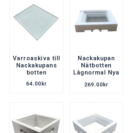
Varroaskiva till
Nackakupan
Nackakupans
Nätbotten
botten
Lågnormal Nya
modellen
64.00
kr
269.00
kr