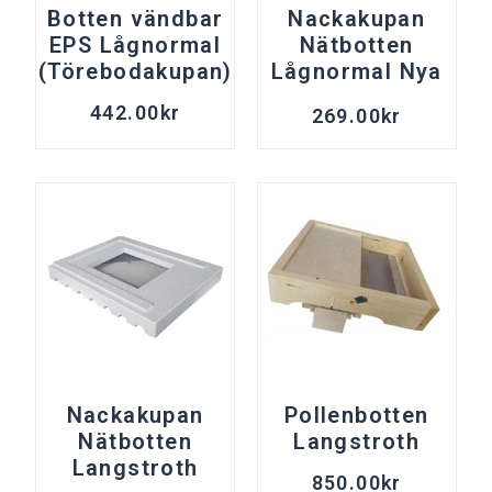
Botten vändbar
Nackakupan
EPS Lågnormal
Nätbotten
(Törebodakupan)
Lågnormal Nya
modellen
442.00
kr
269.00
kr
Nackakupan
Pollenbotten
Nätbotten
Langstroth
Langstroth
850.00
kr