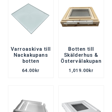
Varroaskiva till
Botten till
Nackakupans
Skälderhus &
botten
Östervålakupan
64.00
kr
1,019.00
kr