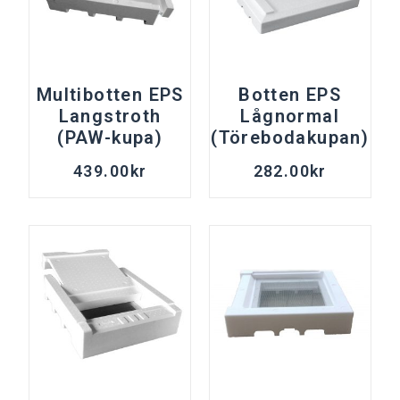
Multibotten EPS
Botten EPS
Langstroth
Lågnormal
(PAW-kupa)
(Törebodakupan)
439.00
kr
282.00
kr