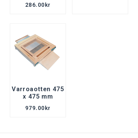
286.00
kr
Varroaotten 475
x 475 mm
979.00
kr