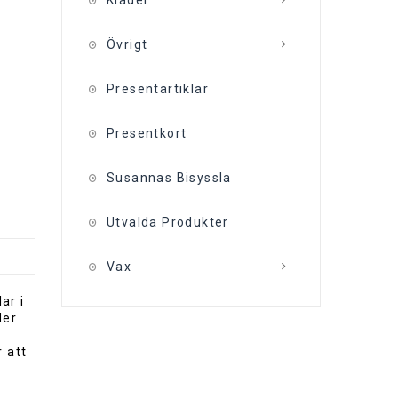
Kläder
Övrigt
Presentartiklar
Presentkort
Susannas Bisyssla
Utvalda Produkter
Vax
ar i
der
r att