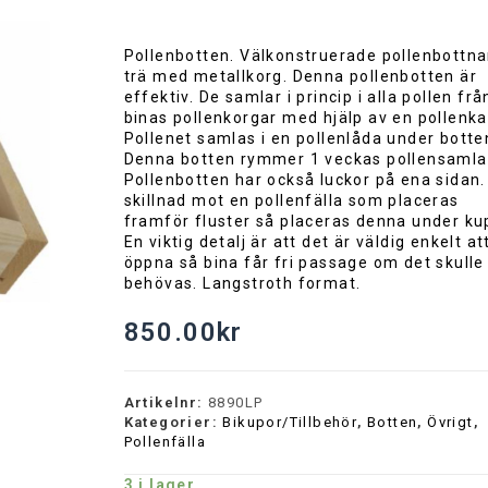
Pollenbotten. Välkonstruerade pollenbottnar
trä med metallkorg. Denna pollenbotten är
effektiv. De samlar i princip i alla pollen frå
binas pollenkorgar med hjälp av en pollenk
Pollenet samlas i en pollenlåda under botte
Denna botten rymmer 1 veckas pollensamla
Pollenbotten har också luckor på ena sidan. 
skillnad mot en pollenfälla som placeras
framför fluster så placeras denna under ku
En viktig detalj är att det är väldig enkelt at
öppna så bina får fri passage om det skulle
behövas. Langstroth format.
850.00
kr
Artikelnr:
8890LP
Kategorier:
Bikupor/Tillbehör
,
Botten
,
Övrigt
,
Pollenfälla
3 i lager