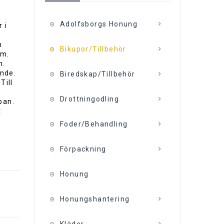
Adolfsborgs Honung
 i
n
Bikupor/Tillbehör
am.
n.
nde.
Biredskap/Tillbehör
Till
Drottningodling
pan.
t
Foder/Behandling
Förpackning
Honung
Honungshantering