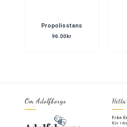
Propolisstans
96.00
kr
Om Adolfborgs
Hitta
Från E
Kör ri