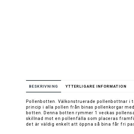
BESKRIVNING
YTTERLIGARE INFORMATION
Pollenbotten. Välkonstruerade pollenbottnar i t
princip i alla pollen från binas pollenkorgar m
botten. Denna botten rymmer 1 veckas pollensam
skillnad mot en pollenfälla som placeras framfö
det är väldig enkelt att öppna så bina får fri 