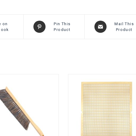
e on
Pin This
Mail This
book
Product
Product