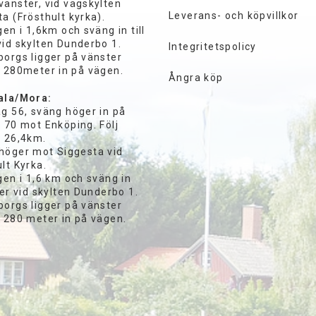
vänster, vid vägskylten
Leverans- och köpvillkor
a (Frösthult kyrka).
gen i 1,6km och sväng in till
vid skylten Dunderbo 1.
Integritetspolicy
borgs ligger på vänster
a 280meter in på vägen.
Ångra köp
ala/Mora:
äg 56, sväng höger in på
 70 mot Enköping. Följ
i 26,4km.
höger mot Siggesta vid
lt Kyrka.
gen i 1,6 km och sväng in
ger vid skylten Dunderbo 1.
borgs ligger på vänster
a 280 meter in på vägen.