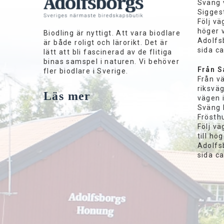
Sväng 
Siggest
Följ vä
höger 
Biodling är nyttigt. Att vara biodlare
Adolfs
är både roligt och lärorikt. Det är
sida c
lätt att bli fascinerad av de flitiga
binas samspel i naturen. Vi behöver
Från S
fler biodlare i Sverige.
Från v
riksväg
Läs mer
vägen 
Sväng 
Frösthu
Följ vä
till hö
Adolfs
sida c