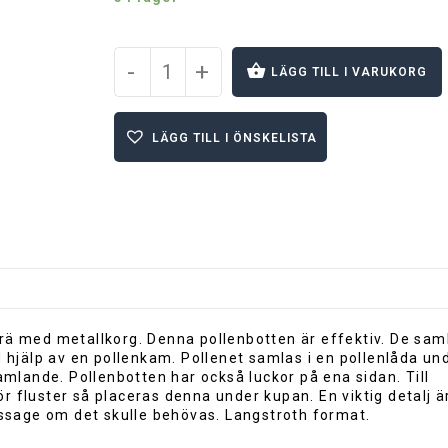
-
+
LÄGG TILL I VARUKORG
A
l
LÄGG TILL I ÖNSKELISTA
t
e
r
n
a
t
i
v
e
:
rä med metallkorg. Denna pollenbotten är effektiv. De saml
ed hjälp av en pollenkam. Pollenet samlas i en pollenlåda un
lande. Pollenbotten har också luckor på ena sidan. Till
r fluster så placeras denna under kupan. En viktig detalj ä
passage om det skulle behövas. Langstroth format.