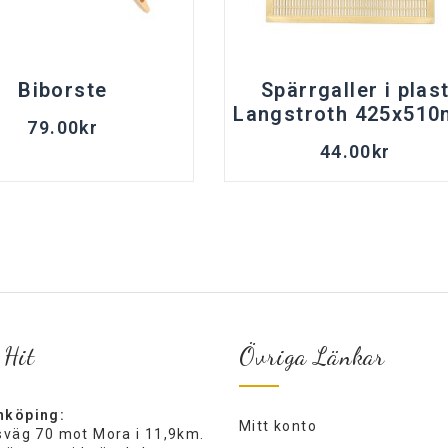
Biborste
Spärrgaller i plas
Langstroth 425x51
79.00
kr
44.00
kr
 Hit
Övriga Länkar
nköping:
Mitt konto
ksväg 70 mot Mora i 11,9km.