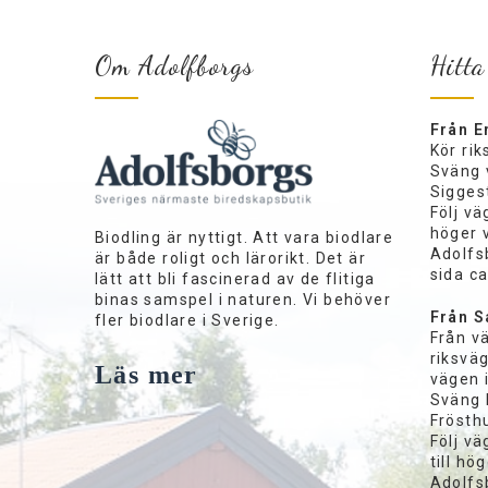
Om Adolfborgs
Hitta
Från E
Kör ri
Sväng 
Siggest
Följ vä
höger 
Biodling är nyttigt. Att vara biodlare
Adolfs
är både roligt och lärorikt. Det är
sida c
lätt att bli fascinerad av de flitiga
binas samspel i naturen. Vi behöver
Från S
fler biodlare i Sverige.
Från v
riksväg
Läs mer
vägen 
Sväng 
Frösthu
Följ vä
till hö
Adolfs