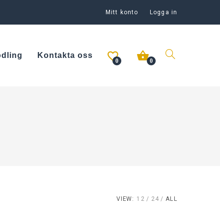
Mitt konto
Logga in
odling
Kontakta oss
0
0
VIEW:
12
24
ALL