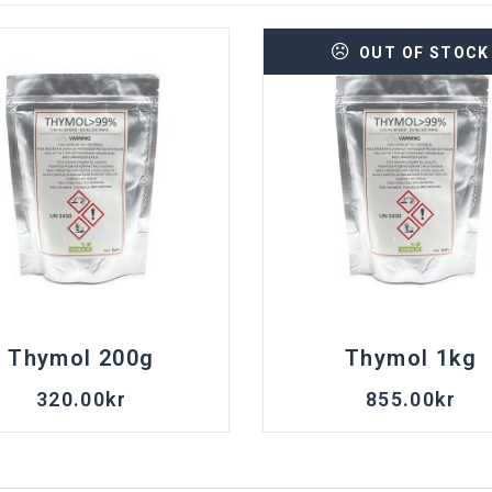
OUT OF STOCK
Thymol 200g
Thymol 1kg
320.00
kr
855.00
kr