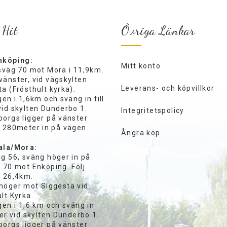
 Hit
Övriga Länkar
nköping:
Mitt konto
ksväg 70 mot Mora i 11,9km.
vänster, vid vägskylten
Leverans- och köpvillkor
a (Frösthult kyrka).
gen i 1,6km och sväng in till
vid skylten Dunderbo 1.
Integritetspolicy
borgs ligger på vänster
a 280meter in på vägen.
Ångra köp
ala/Mora:
äg 56, sväng höger in på
 70 mot Enköping. Följ
i 26,4km.
höger mot Siggesta vid
lt Kyrka.
gen i 1,6 km och sväng in
ger vid skylten Dunderbo 1.
borgs ligger på vänster