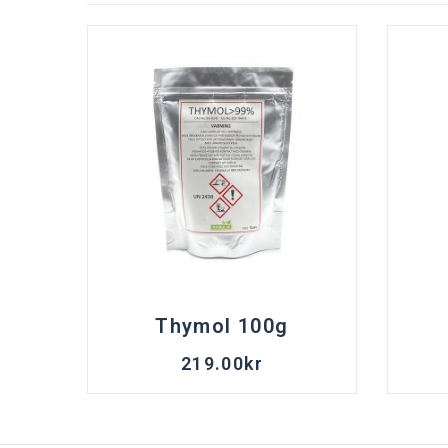
Thymol 100g
219.00
kr