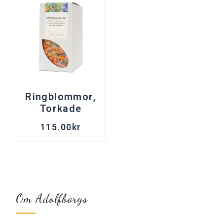
Ringblommor,
Torkade
115.00
kr
Om Adolfborgs