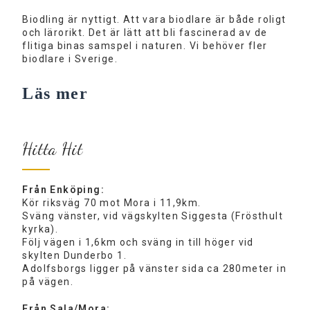
Biodling är nyttigt. Att vara biodlare är både roligt
och lärorikt. Det är lätt att bli fascinerad av de
flitiga binas samspel i naturen. Vi behöver fler
biodlare i Sverige.
Läs mer
Hitta Hit
Från Enköping:
Kör riksväg 70 mot Mora i 11,9km.
Sväng vänster, vid vägskylten Siggesta (Frösthult
kyrka).
Följ vägen i 1,6km och sväng in till höger vid
skylten Dunderbo 1.
Adolfsborgs ligger på vänster sida ca 280meter in
på vägen.
Från Sala/Mora: