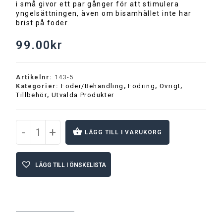
i små givor ett par gånger för att stimulera
yngelsättningen, även om bisamhället inte har
brist på foder.
99.00
kr
Artikelnr:
143-5
Kategorier:
Foder/Behandling
,
Fodring
,
Övrigt
,
Tillbehör
,
Utvalda Produkter
-
+
LÄGG TILL I VARUKORG
A
l
LÄGG TILL I ÖNSKELISTA
t
e
r
n
a
t
BESKRIVNING