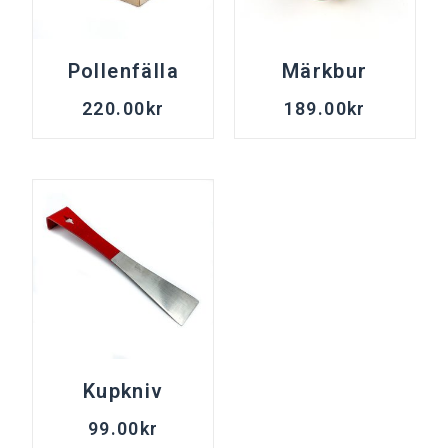
Pollenfälla
Märkbur
220.00
kr
189.00
kr
Kupkniv
99.00
kr