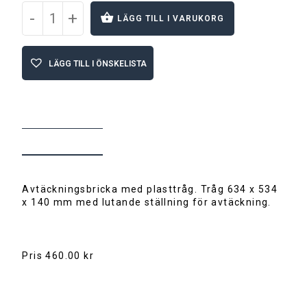
-
+
LÄGG TILL I VARUKORG
A
l
LÄGG TILL I ÖNSKELISTA
t
e
r
n
a
t
BESKRIVNING
i
v
e
:
Avtäckningsbricka med plasttråg. Tråg 634 x 534
x 140 mm med lutande ställning för avtäckning.
Pris 460.00 kr