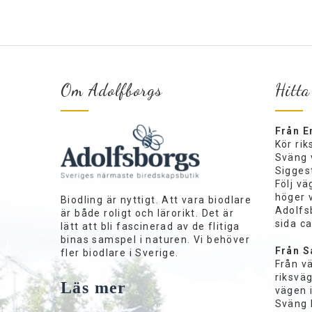
Om Adolfborgs
Hitta
Från E
Kör ri
Sväng 
Siggest
Följ vä
höger 
Biodling är nyttigt. Att vara biodlare
Adolfs
är både roligt och lärorikt. Det är
sida c
lätt att bli fascinerad av de flitiga
binas samspel i naturen. Vi behöver
Från S
fler biodlare i Sverige.
Från v
riksväg
Läs mer
vägen 
Sväng 