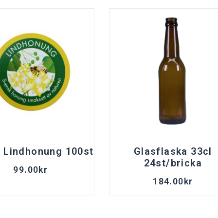
t Lindhonung 100st
Glasflaska 33cl
24st/bricka
99.00
kr
184.00
kr