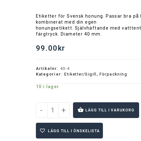
Etiketter för Svensk honung. Passar bra på 
kombinerat med din egen
honungsetikett. Självhäftande med vatttent
färgtryck. Diameter 40 mm.
99.00
kr
Artikelnr:
40-4
Kategorier:
Etiketter/Sigill
,
Förpackning
10 i lager
-
+
LÄGG TILL I VARUKORG
A
l
LÄGG TILL I ÖNSKELISTA
t
e