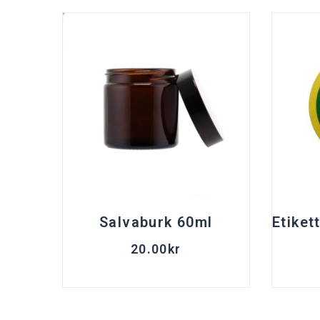
Salvaburk 60ml
Etiket
20.00
kr