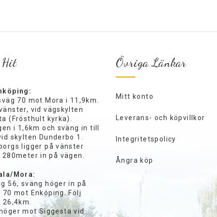
 Hit
Övriga Länkar
nköping:
Mitt konto
ksväg 70 mot Mora i 11,9km.
vänster, vid vägskylten
Leverans- och köpvillkor
a (Frösthult kyrka).
gen i 1,6km och sväng in till
vid skylten Dunderbo 1.
Integritetspolicy
borgs ligger på vänster
a 280meter in på vägen.
Ångra köp
ala/Mora:
äg 56, sväng höger in på
 70 mot Enköping. Följ
i 26,4km.
höger mot Siggesta vid