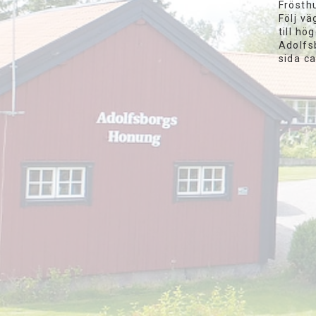
Frösthu
Följ vä
till hö
Adolfs
sida c