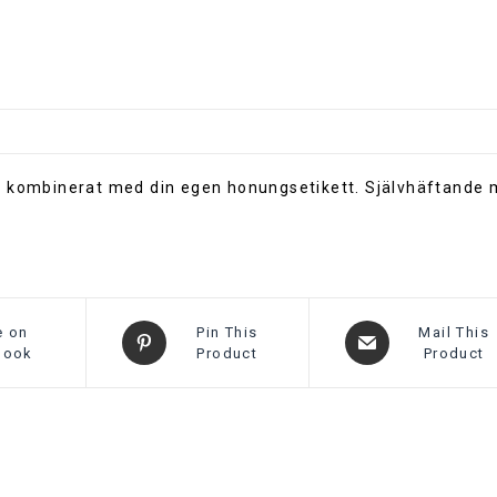
r
n
a
t
i
v
e
:
ck kombinerat med din egen honungsetikett. Självhäftande
.
e on
Pin This
Mail This
book
Product
Product