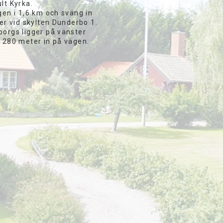
lt Kyrka.
gen i 1,6 km och sväng in
ger vid skylten Dunderbo 1.
borgs ligger på vänster
a 280 meter in på vägen.