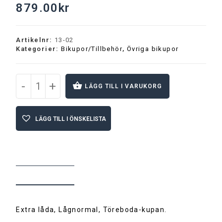
879.00
kr
Artikelnr:
13-02
Kategorier:
Bikupor/Tillbehör
,
Övriga bikupor
-
+
LÄGG TILL I VARUKORG
A
l
LÄGG TILL I ÖNSKELISTA
t
e
r
n
a
t
BESKRIVNING
i
v
e
:
Extra låda, Lågnormal, Töreboda-kupan.