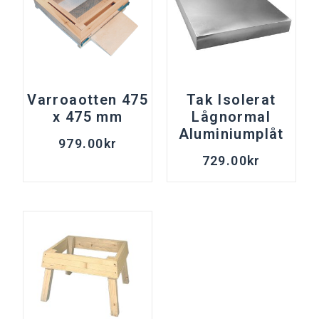
Varroaotten 475
Tak Isolerat
x 475 mm
Lågnormal
Aluminiumplåt
979.00
kr
729.00
kr