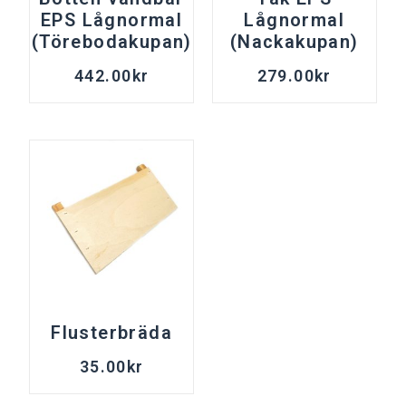
EPS Lågnormal
Lågnormal
(Törebodakupan)
(Nackakupan)
442.00
kr
279.00
kr
Flusterbräda
35.00
kr