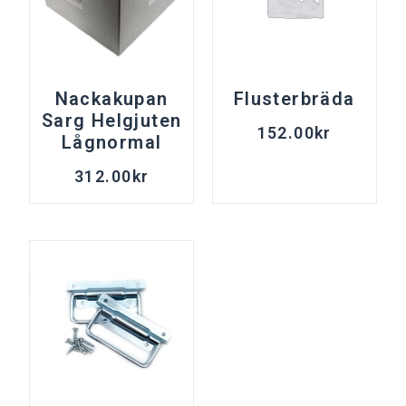
Nackakupan
Flusterbräda
Sarg Helgjuten
152.00
kr
Lågnormal
312.00
kr