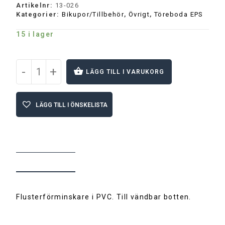
Artikelnr:
13-026
Kategorier:
Bikupor/Tillbehör
,
Övrigt
,
Töreboda EPS
15 i lager
-
+
LÄGG TILL I VARUKORG
A
l
LÄGG TILL I ÖNSKELISTA
t
e
r
n
a
t
BESKRIVNING
i
v
e
:
Flusterförminskare i PVC. Till vändbar botten.