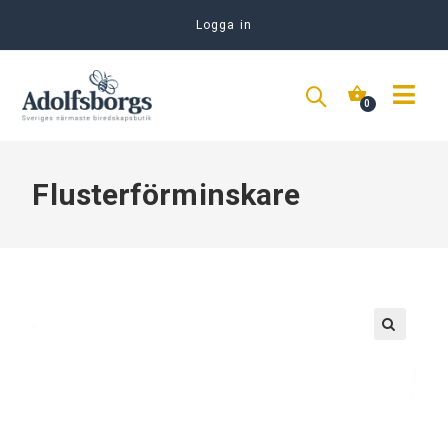
Logga in
Flusterförminskare
🔍