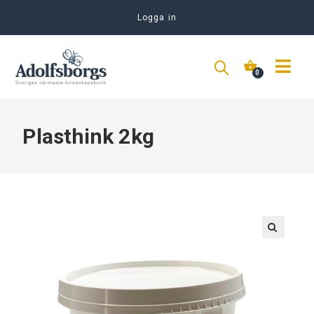
Logga in
Plasthink 2kg
🔍