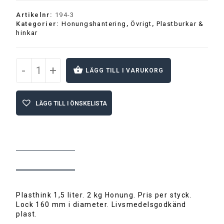
Artikelnr:
194-3
Kategorier:
Honungshantering
,
Övrigt
,
Plastburkar &
hinkar
-
+
LÄGG TILL I VARUKORG
A
l
LÄGG TILL I ÖNSKELISTA
t
e
r
n
a
t
BESKRIVNING
i
v
e
:
Plasthink 1,5 liter. 2 kg Honung. Pris per styck.
Lock 160 mm i diameter. Livsmedelsgodkänd
plast.