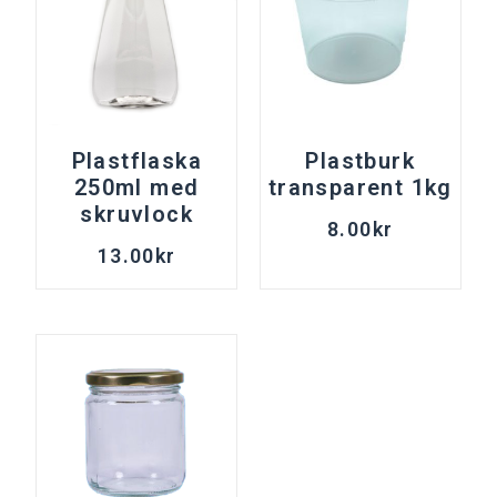
Plastflaska
Plastburk
250ml med
transparent 1kg
skruvlock
8.00
kr
13.00
kr