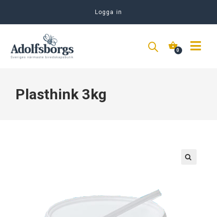
Logga in
Plasthink 3kg
🔍