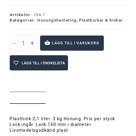
Artikelnr:
194-7
Kategorier:
Honungshantering
,
Plastburkar & hinkar
-
+
LÄGG TILL I VARUKORG
A
l
LÄGG TILL I ÖNSKELISTA
t
e
r
n
a
t
BESKRIVNING
i
v
e
:
Plasthink 2,1 liter. 3 kg Honung. Pris per styck.
Lock ingår. Lock 160 mm i diameter.
Livsmedelsgodkänd plast.