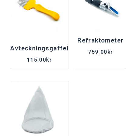
Refraktometer
Avteckningsgaffel
759.00
kr
115.00
kr