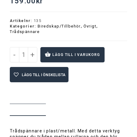
159.00
kr
Artikelnr:
135
Kategorier:
Biredskap/Tillbehör
,
Övrigt
,
Trådspännare
-
+
LÄGG TILL I VARUKORG
A
l
LÄGG TILL I ÖNSKELISTA
t
e
r
n
a
t
BESKRIVNING
i
v
e
:
Trådspännare i plast/metall. Med detta verktyg
spänner du tråden mellan rullarna och den blir