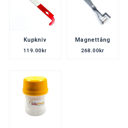
Kupkniv
Magnettång
119.00
kr
268.00
kr