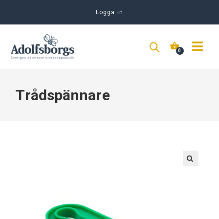
Logga in
Trådspännare
🔍