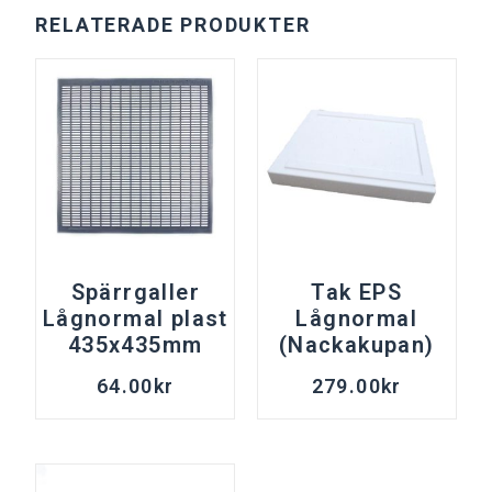
RELATERADE PRODUKTER
Spärrgaller
Tak EPS
Lågnormal plast
Lågnormal
435x435mm
(Nackakupan)
64.00
kr
279.00
kr