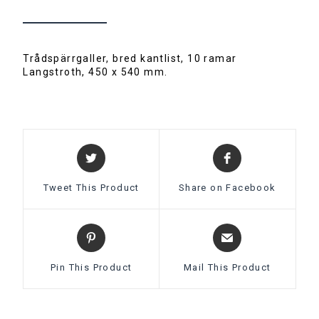
t
BESKRIVNING
i
v
e
:
Trådspärrgaller, bred kantlist, 10 ramar
Langstroth, 450 x 540 mm.
Tweet This Product
Share on Facebook
Pin This Product
Mail This Product