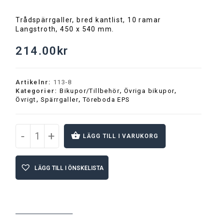
Trådspärrgaller, bred kantlist, 10 ramar
Langstroth, 450 x 540 mm.
214.00
kr
Artikelnr:
113-8
Kategorier:
Bikupor/Tillbehör
,
Övriga bikupor
,
Övrigt
,
Spärrgaller
,
Töreboda EPS
-
+
LÄGG TILL I VARUKORG
A
l
LÄGG TILL I ÖNSKELISTA
t
e
r
n
a