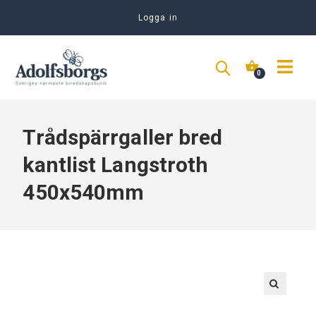
Logga in
Trådspärrgaller bred
kantlist Langstroth
450x540mm
🔍