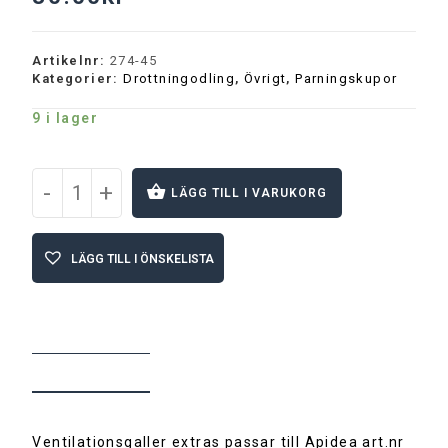
Artikelnr:
274-45
Kategorier:
Drottningodling
,
Övrigt
,
Parningskupor
9 i lager
-
+
LÄGG TILL I VARUKORG
A
l
LÄGG TILL I ÖNSKELISTA
t
e
r
n
a
t
BESKRIVNING
i
v
e
:
Ventilationsgaller extras passar till Apidea art.nr