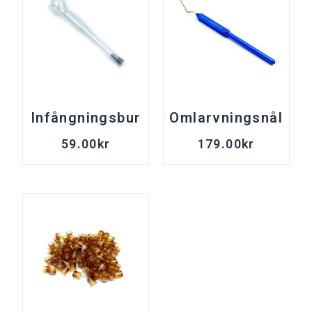
Infångningsbur
Omlarvningsnål
59.00
kr
179.00
kr