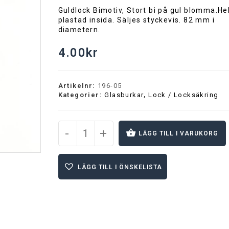
Guldlock Bimotiv, Stort bi på gul blomma.He
plastad insida. Säljes styckevis. 82 mm i
diametern.
4.00
kr
Artikelnr:
196-05
Kategorier:
Glasburkar
,
Lock / Locksäkring
-
+
LÄGG TILL I VARUKORG
A
l
LÄGG TILL I ÖNSKELISTA
t
e
r
n
a
t
i