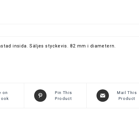
v
e
:
astad insida. Säljes styckevis. 82 mm i diametern.
e on
Pin This
Mail This
book
Product
Product