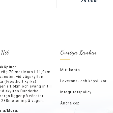
28.00
kr
 Hit
Övriga Länkar
nköping:
Mitt konto
ksväg 70 mot Mora i 11,9km.
vänster, vid vägskylten
Leverans- och köpvillkor
a (Frösthult kyrka).
gen i 1,6km och sväng in till
vid skylten Dunderbo 1.
Integritetspolicy
borgs ligger på vänster
a 280meter in på vägen.
Ångra köp
ala/Mora: