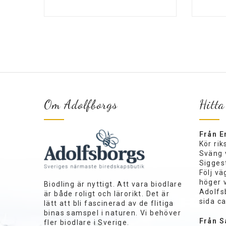
Om Adolfborgs
Hitta
Från E
Kör ri
Sväng 
Siggest
Följ vä
höger 
Biodling är nyttigt. Att vara biodlare
Adolfs
är både roligt och lärorikt. Det är
sida c
lätt att bli fascinerad av de flitiga
binas samspel i naturen. Vi behöver
Från S
fler biodlare i Sverige.