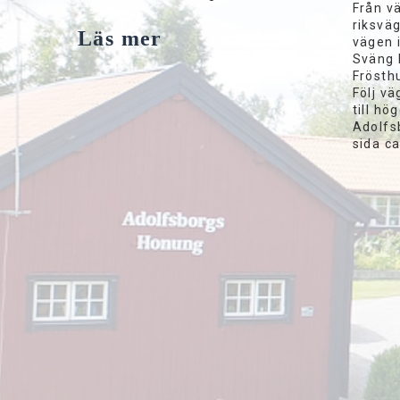
Från v
riksväg
Läs mer
vägen 
Sväng 
Frösthu
Följ vä
till hö
Adolfs
sida c