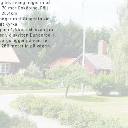
äg 56, sväng höger in på
 70 mot Enköping. Följ
i 26,4km.
höger mot Siggesta vid
lt Kyrka.
gen i 1,6 km och sväng in
ger vid skylten Dunderbo 1.
borgs ligger på vänster
a 280 meter in på vägen.