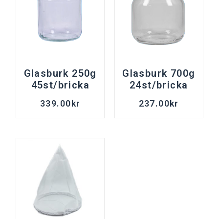
Glasburk 250g
Glasburk 700g
45st/bricka
24st/bricka
339.00
kr
237.00
kr