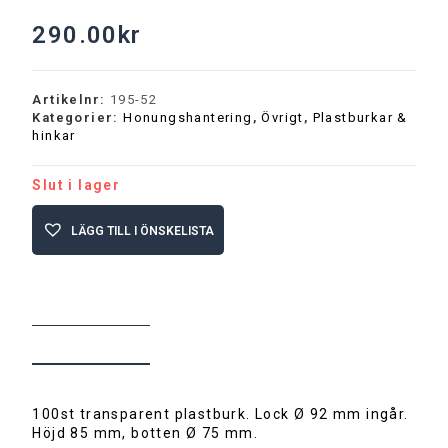
290.00
kr
Artikelnr:
195-52
Kategorier:
Honungshantering
,
Övrigt
,
Plastburkar &
hinkar
Slut i lager
LÄGG TILL I ÖNSKELISTA
BESKRIVNING
100st transparent plastburk. Lock Ø 92 mm ingår.
Höjd 85 mm, botten Ø 75 mm.