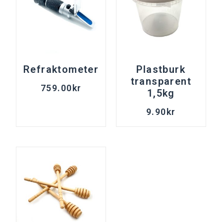
Refraktometer
Plastburk
transparent
759.00
kr
1,5kg
9.90
kr