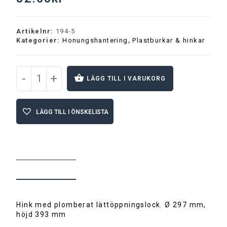
Artikelnr:
194-5
Kategorier:
Honungshantering
,
Plastburkar & hinkar
-
+
LÄGG TILL I VARUKORG
A
l
LÄGG TILL I ÖNSKELISTA
t
e
r
n
a
t
BESKRIVNING
i
v
e
:
Hink med plomberat lättöppningslock. Ø 297 mm,
höjd 393 mm