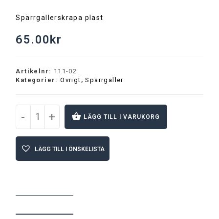
Spärrgallerskrapa plast
65.00
kr
Artikelnr:
111-02
Kategorier:
Övrigt
,
Spärrgaller
-
+
LÄGG TILL I VARUKORG
A
l
LÄGG TILL I ÖNSKELISTA
t
e
r
n
a
t
BESKRIVNING
i
v