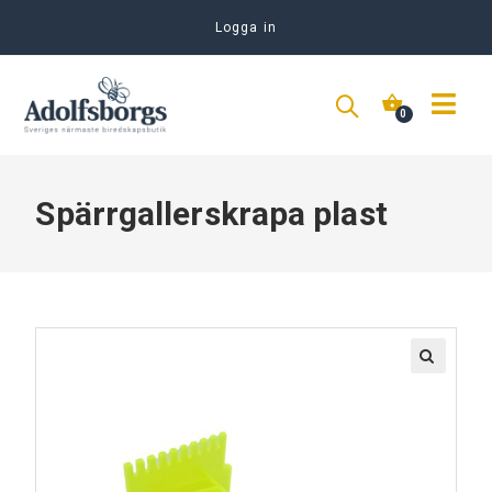
Logga in
Spärrgallerskrapa plast
🔍