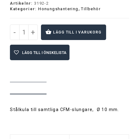
Artikelnr:
3192-2
Kategorier:
Honungshantering
,
Tillbehör
-
+
LÄGG TILL I VARUKORG
A
l
LÄGG TILL I ÖNSKELISTA
t
e
r
n
a
t
BESKRIVNING
i
v
e
:
Stålkula till samtliga CFM-slungare, Ø 10 mm.