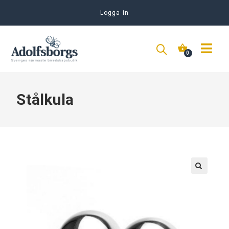
Logga in
Stålkula
🔍