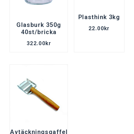
Plasthink 3kg
Glasburk 350g
22.00
kr
40st/bricka
322.00
kr
Avtäckningsgaffel