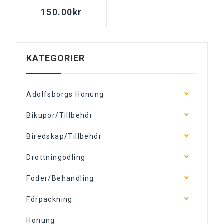
självsprickor
150.00
kr
KATEGORIER
Adolfsborgs Honung
Bikupor/Tillbehör
Biredskap/Tillbehör
Drottningodling
Foder/Behandling
Förpackning
Honung