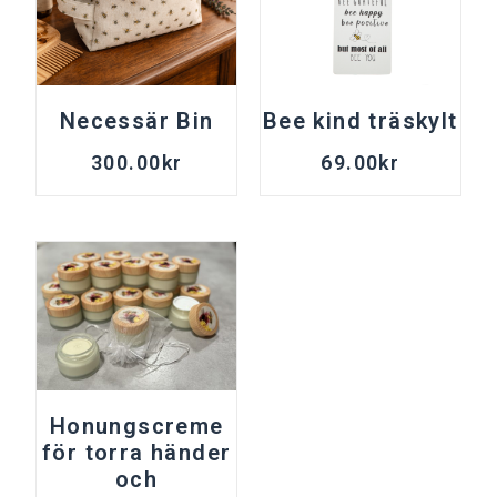
Necessär Bin
Bee kind träskylt
300.00
kr
69.00
kr
Honungscreme
för torra händer
och