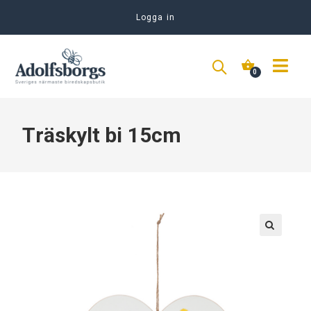
Logga in
Träskylt bi 15cm
🔍