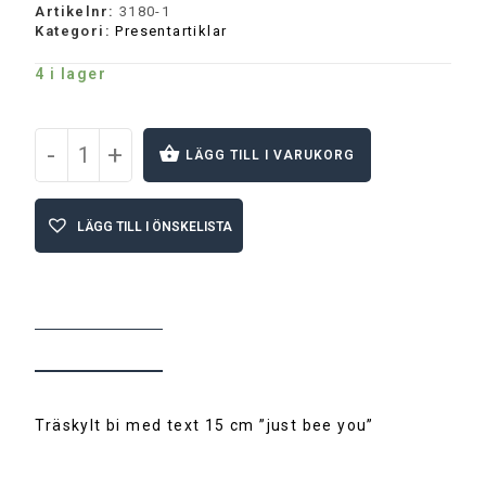
Artikelnr:
3180-1
Kategori:
Presentartiklar
4 i lager
-
+
LÄGG TILL I VARUKORG
A
l
LÄGG TILL I ÖNSKELISTA
t
e
r
n
a
t
BESKRIVNING
i
v
e
:
Träskylt bi med text 15 cm ”just bee you”